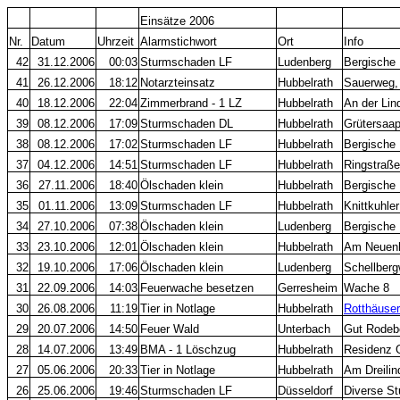
l
l
l
Einsätze 2006
Ludenberg
Lindenbec
Nr.
Datum
Uhrzeit
Alarmstichwort
Ort
Info
42
31.12.2006
00:03
Sturmschaden LF
Ludenberg
Bergische 
41
26.12.2006
18:12
Notarzteinsatz
Hubbelrath
Sauerweg, 
40
18.12.2006
22:04
Zimmerbrand - 1 LZ
Hubbelrath
An der Li
39
08.12.2006
17:09
Sturmschaden DL
Hubbelrath
Grütersaa
38
08.12.2006
17:02
Sturmschaden LF
Hubbelrath
Bergische 
37
04.12.2006
14:51
Sturmschaden LF
Hubbelrath
Ringstraße
36
27.11.2006
18:40
Ölschaden klein
Hubbelrath
Bergische 
35
01.11.2006
13:09
Sturmschaden LF
Hubbelrath
Knittkuhle
34
27.10.2006
07:38
Ölschaden klein
Ludenberg
Bergische
33
23.10.2006
12:01
Ölschaden klein
Hubbelrath
Am Neuenho
32
19.10.2006
17:06
Ölschaden klein
Ludenberg
Schellberg
31
22.09.2006
14:03
Feuerwache besetzen
Gerresheim
Wache 8
30
26.08.2006
11:19
Tier in Notlage
Hubbelrath
Rotthäuse
29
20.07.2006
14:50
Feuer Wald
Unterbach
Gut Rodeb
28
14.07.2006
13:49
BMA - 1 Löschzug
Hubbelrath
Residenz 
27
05.06.2006
20:33
Tier in Notlage
Hubbelrath
Am Dreilin
26
25.06.2006
19:46
Sturmschaden LF
Düsseldorf
Diverse S