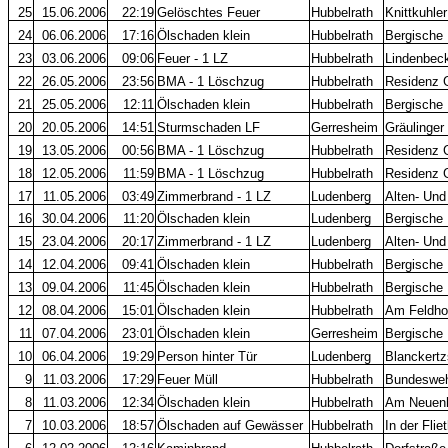
25
15.06.2006
22:19
Gelöschtes Feuer
Hubbelrath
Knittkuhle
24
06.06.2006
17:16
Ölschaden klein
Hubbelrath
Bergische
23
03.06.2006
09:06
Feuer - 1 LZ
Hubbelrath
Lindenbec
22
26.05.2006
23:56
BMA - 1 Löschzug
Hubbelrath
Residenz 
21
25.05.2006
12:11
Ölschaden klein
Hubbelrath
Bergische 
20
20.05.2006
14:51
Sturmschaden LF
Gerresheim
Gräulinger
19
13.05.2006
00:56
BMA - 1 Löschzug
Hubbelrath
Residenz 
18
12.05.2006
11:59
BMA - 1 Löschzug
Hubbelrath
Residenz 
17
11.05.2006
03:49
Zimmerbrand - 1 LZ
Ludenberg
Alten- Und
16
30.04.2006
11:20
Ölschaden klein
Ludenberg
Bergische 
15
23.04.2006
20:17
Zimmerbrand - 1 LZ
Ludenberg
Alten- Und
14
12.04.2006
09:41
Ölschaden klein
Hubbelrath
Bergische 
13
09.04.2006
11:45
Ölschaden klein
Hubbelrath
Bergische 
12
08.04.2006
15:01
Ölschaden klein
Hubbelrath
Am Feldhof
11
07.04.2006
23:01
Ölschaden klein
Gerresheim
Bergische
10
06.04.2006
19:29
Person hinter Tür
Ludenberg
Blanckertz
9
11.03.2006
17:29
Feuer Müll
Hubbelrath
Bundeswehr
8
11.03.2006
12:34
Ölschaden klein
Hubbelrath
Am Neuenh
7
10.03.2006
18:57
Ölschaden auf Gewässer
Hubbelrath
In der Fli