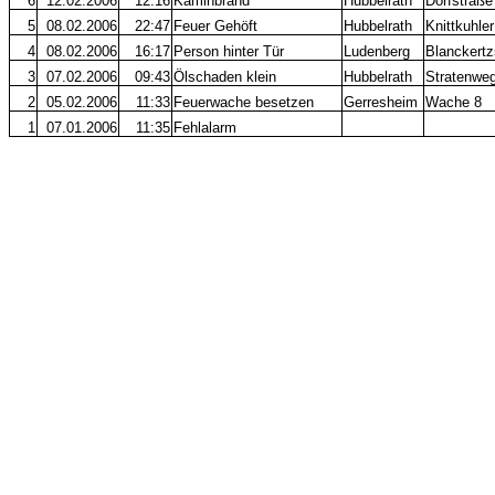
6
12.02.2006
12:16
Kaminbrand
Hubbelrath
Dorfstraß
5
08.02.2006
22:47
Feuer Gehöft
Hubbelrath
Knittkuhle
4
08.02.2006
16:17
Person hinter Tür
Ludenberg
Blanckertz
3
07.02.2006
09:43
Ölschaden klein
Hubbelrath
Stratenweg
2
05.02.2006
11:33
Feuerwache besetzen
Gerresheim
Wache 8
1
07.01.2006
11:35
Fehlalarm
Ludenberg
Lindenbec