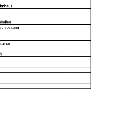
ohnhaus
hballen
chlosserei
tainer
W