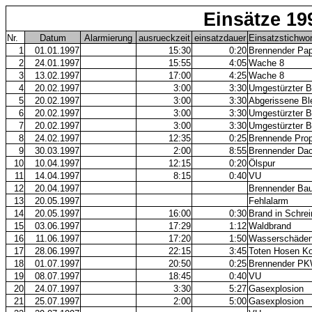
Einsätze 19
Nr.
Datum
Alarmierung
ausrueckzeit
einsatzdauer
Einsatzstichwor
1
01.01.1997
15:30
0:20
Brennender Pap
2
24.01.1997
15:55
4:05
Wache 8
3
13.02.1997
17:00
4:25
Wache 8
4
20.02.1997
3:00
3:30
Umgestürzter 
5
20.02.1997
3:00
3:30
Abgerissene Bl
6
20.02.1997
3:00
3:30
Umgestürzter 
7
20.02.1997
3:00
3:30
Umgestürzter 
8
24.02.1997
12:35
0:25
Brennende Pro
9
30.03.1997
2:00
8:55
Brennender Dac
10
10.04.1997
12:15
0:20
Ölspur
11
14.04.1997
8:15
0:40
VU
12
20.04.1997
Brennender Ba
13
20.05.1997
Fehlalarm
14
20.05.1997
16:00
0:30
Brand in Schrei
15
03.06.1997
17:29
1:12
Waldbrand
16
11.06.1997
17:20
1:50
Wasserschäde
17
28.06.1997
22:15
3:45
Toten Hosen Kon
18
01.07.1997
20:50
0:25
Brennender P
19
08.07.1997
18:45
0:40
VU
20
24.07.1997
3:30
5:27
Gasexplosion
21
25.07.1997
2:00
5:00
Gasexplosion