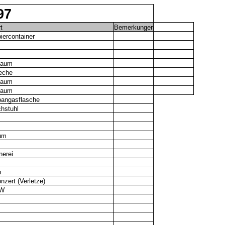
97
t
Bemerkungen
iercontainer
Baum
eche
Baum
Baum
pangasflasche
hstuhl
um
nerei
n
zert (Verletze)
KW