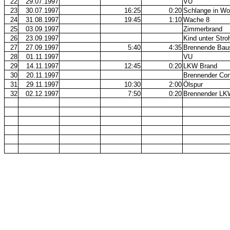
22
29.07.1997
VU
23
30.07.1997
16:25
0:20
Schlange in W
24
31.08.1997
19:45
1:10
Wache 8
25
03.09.1997
Zimmerbrand
26
23.09.1997
Kind unter Stro
27
27.09.1997
5:40
4:35
Brennende Baus
28
01.11.1997
VU
29
14.11.1997
12:45
0:20
LKW Brand
30
20.11.1997
Brennender Con
31
29.11.1997
10:30
2:00
Ölspur
32
02.12.1997
7:50
0:20
Brennender LK