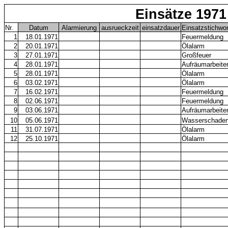
Einsätze 1971
Nr.
Datum
Alarmierung
ausrueckzeit
einsatzdauer
Einsatzstichwor
1
18.01.1971
Feuermeldung
2
20.01.1971
Ölalarm
3
27.01.1971
Großfeuer
4
28.01.1971
Aufräumarbeite
5
28.01.1971
Ölalarm
6
03.02.1971
Ölalarm
7
16.02.1971
Feuermeldung
8
02.06.1971
Feuermeldung
9
03.06.1971
Aufräumarbeite
10
05.06.1971
Wasserschade
11
31.07.1971
Ölalarm
12
25.10.1971
Ölalarm