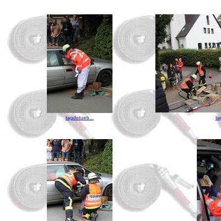
tagdotueb...
ta