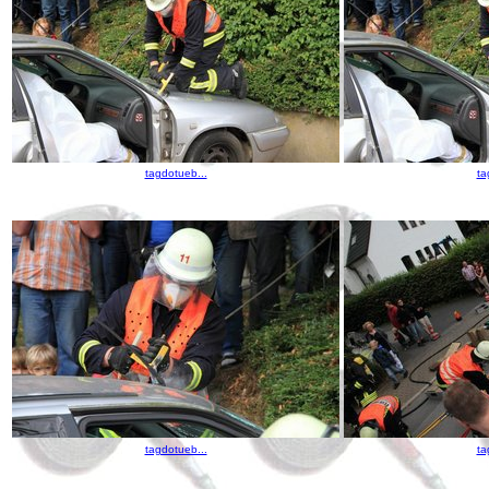
tagdotueb...
ta
tagdotueb...
ta