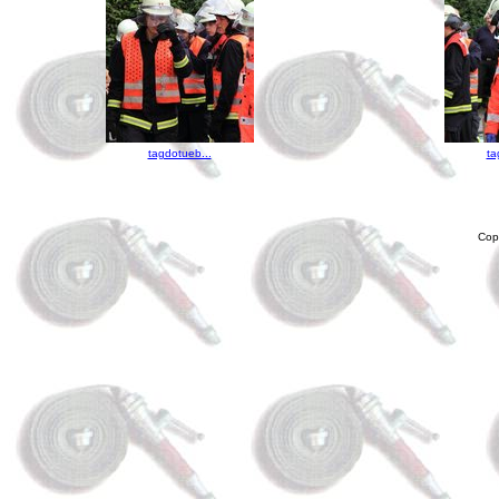
tagdotueb...
ta
Cop