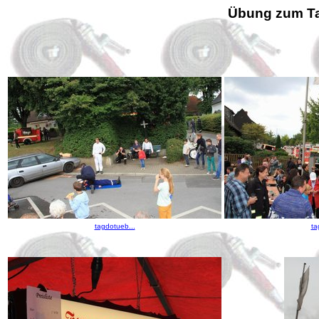
Übung zum Ta
tagdotueb...
ta